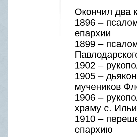
Окончил два 
1896 – псало
епархии
1899 – псало
Павлодарског
1902 – рукоп
1905 – дьякон
мучеников Фло
1906 – рукоп
храму с. Иль
1910 – переш
епархию