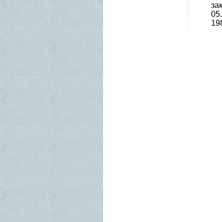
за
05
19