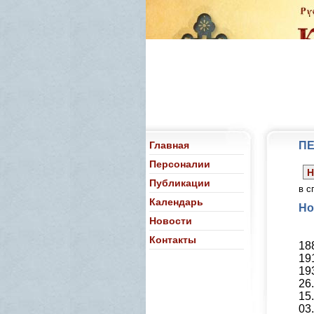
Главная
П
Персоналии
Н
Публикации
в с
Календарь
Но
Новости
Контакты
18
19
19
26
15
03