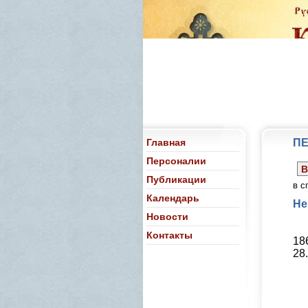
Главная
П
Персоналии
В
Публикации
в с
Календарь
Не
Новости
Контакты
18
28