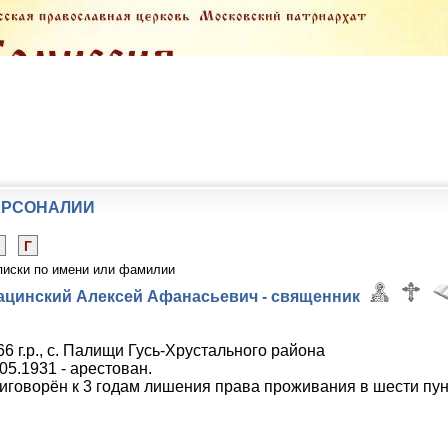
ЕРСОНАЛИИ
Г
писки по имени или фамилии
ацинский Алексей Афанасьевич - священник
66 г.р., с. Палищи Гусь-Хрустального района
.05.1931 - арестован.
иговорён к 3 годам лишения права проживания в шести пун