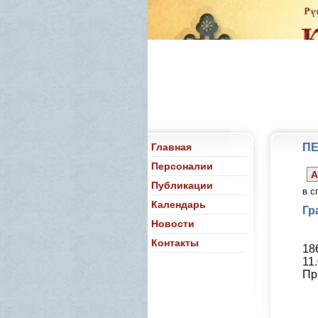
Главная
П
Персоналии
А
Публикации
в с
Календарь
Гр
Новости
Контакты
18
11
Пр