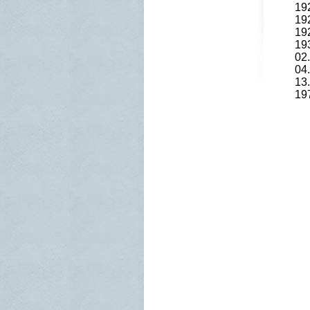
19
19
19
19
02
04
13
19