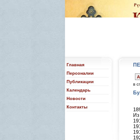
Главная
П
Персоналии
А
Публикации
в с
Календарь
Бу
Новости
Контакты
189
Из
19
19
19
19