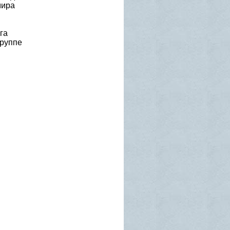
мира
га
группе