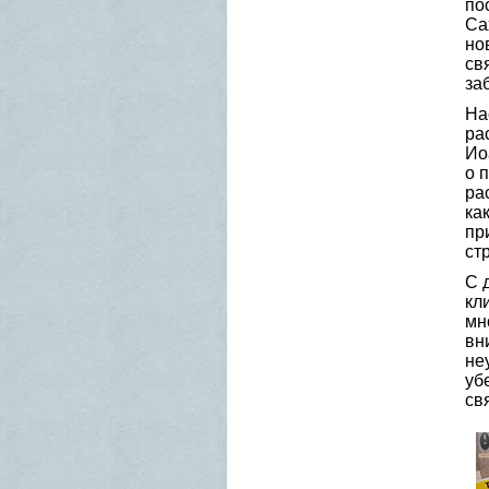
по
Са
но
св
за
На
ра
Ио
о 
ра
ка
пр
ст
С 
кл
мн
вн
не
уб
св