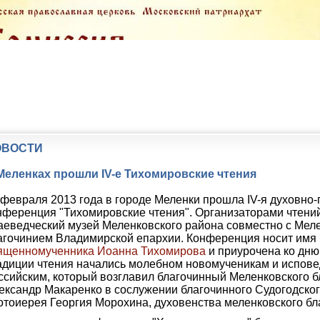
ОВОСТИ
Меленках прошли IV-е Тихомировские чтения
 февраля 2013 года в городе Меленки прошла IV-я духовно-
нференция "Тихомировские чтения". Организаторами чтени
аеведческий музей Меленковского района совместно с Мел
агочинием Владимирской епархии. Конференция носит имя
ященномученника Иоанна Тихомирова
и приурочена ко дню
адиции чтения начались молебном новомученикам и испов
ссийским, который возглавил благочинный Меленковского б
ександр Макаренко в сослужении благочинного Судогодског
отоиерея Георгия Морохина, духовенства меленковского бл