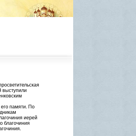
просветительская
й выступили
енковским
 его памяти. По
едникам
лагочиния иерей
о благочиния
агочиния.