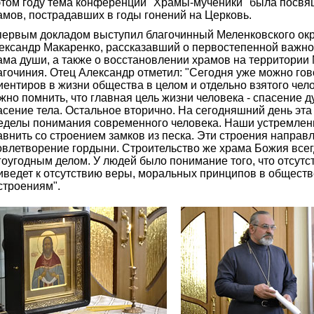
этом году тема конференции "Храмы-мученики" была посвя
амов, пострадавших в годы гонений на Церковь.
первым докладом выступил благочинный Меленковского окр
ександр Макаренко, рассказавший о первостепенной важн
ама души, а также о восстановлении храмов на территории
агочиния. Отец Александр отметил: "Сегодня уже можно го
иентиров в жизни общества в целом и отдельно взятого чело
жно помнить, что главная цель жизни человека - спасение д
асение тела. Остальное вторично. На сегодняшний день эта
еделы понимания современного человека. Наши устремлен
авнить со строением замков из песка. Эти строения направ
овлетворение гордыни. Строительство же храма Божия всег
гоугодным делом. У людей было понимание того, что отсутс
иведет к отсутствию веры, моральных принципов в обществе 
строениям".