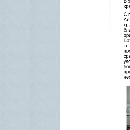
В 
хр
С 
Ал
хр
бл
ор
Ва
сп
пр
ср
уд
бо
пр
не