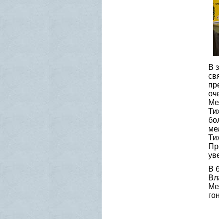
В 
св
пр
оч
Ме
Ти
бо
ме
Ти
Пр
ув
В 
Вл
Ме
го