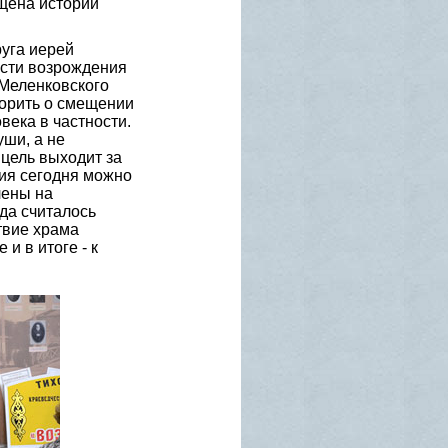
щена истории
уга иерей
ости возрождения
 Меленковского
ворить о смещении
века в частности.
уши, а не
 цель выходит за
ия сегодня можно
лены на
да считалось
твие храма
и в итоге - к