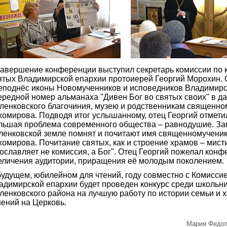
завершение конференции выступил секретарь комиссии по 
ятых Владимирской епархии протоиерей Георгий Морохин. 
еподнёс иконы Новомученников и исповедников Владимирск
ередной номер альманаха "Дивен Бог во святых своих" в д
ленковского благочиния, музею и родственникам священн
хомирова. Подводя итог услышанному, отец Георгий отмети
льшая проблема современного общества – равнодушие. Зам
ленковской земле помнят и почитают имя священномучени
хомирова. Почитание святых, как и строение храмов – мист
ославляет не комиссия, а Бог". Отец Георгий пожелал кон
еличения аудитории, приращения её молодым поколением.
будущем, юбилейном для чтений, году совместно с Комисси
адимирской епархии будет проведен конкурс среди школьн
ленковского района на лучшую работу по истории семьи и 
нений на Церковь.
Мария Федот