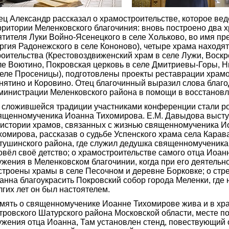
ец Александр рассказал о храмостроительстве, которое вед
рритории Меленковского благочиния: вновь построено два х
ятителя Луки Войно-Ясенецкого в селе Хольково, во имя пр
ргия Радонежского в селе Кононово), четыре храма находят
роительства (Крестовоздвиженский храм в селе Лужи, Воскр
ле Воютино, Покровская церковь в селе Дмитриевы-Горы, Н
селе Просеницы), подготовлены проекты реставрации храмо
нятино и Коровино. Отец благочинный выразил слова благ
министрации Меленковского района в помощи в восстановл
 сложившейся традиции участниками конференции стали р
ященномученика Иоанна Тихомирова. Е.М. Давыдова высту
 истории храмов, связанных с жизнью священномученика И
хомирова, рассказав о судьбе Успенского храма села Карав
тушинского района, где служил дедушка священномученика 
овёл своё детство; о храмостроительстве самого отца Иоанн
ужения в Меленковском благочинии, когда при его деятельн
строены храмы в селе Песочном и деревне Борковке; о стр
анна благоукрасить Покровский собор города Меленки, где
лгих лет он был настоятелем.
мять о священномученике Иоанне Тихомирове жива и в хр
тровского Шатурского района Московской области, месте п
ужения отца Иоанна, Там установлен стенд, повествующий о