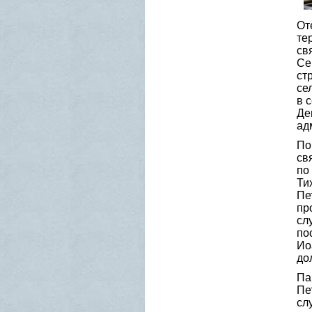
От
те
св
Се
ст
се
в 
Де
ад
По
св
по
Ти
Пе
пр
сл
по
Ио
до
Па
Пе
сл