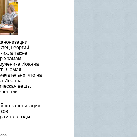
канонизации
Отец Георгий
их, а также
ар храмам
омученика Иоанна
л: "Самая
ечательно, что на
ка Иоанна
ическая вещь.
ференции
ей по канонизации
иков
храмов в годы
ова.