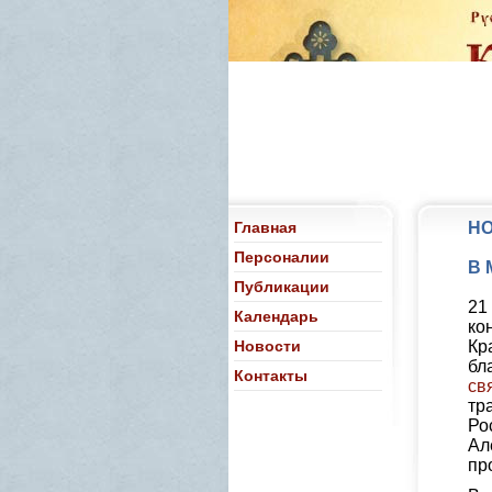
Главная
Н
Персоналии
В 
Публикации
21
Календарь
ко
Новости
Кр
бл
Контакты
св
тр
Ро
Ал
пр