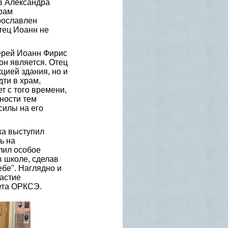
в Александра
рам
рославлен
тец Иоанн не
ерей Иоанн Фирис
он является. Отец
цией здания, но и
ти в храм,
 с того времени,
ности тем
силы на его
ка выступил
ь на
лил особое
 школе, сделав
бе". Наглядно и
астие
ета ОРКСЭ.