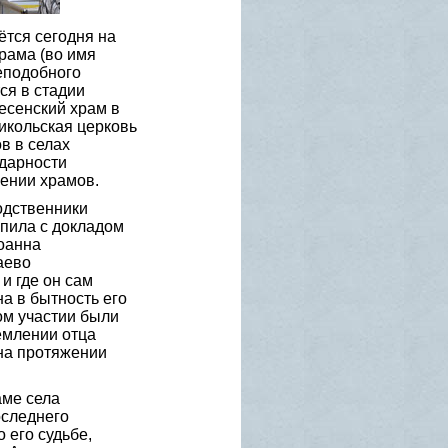
ётся сегодня на
рама (во имя
еподобного
ся в стадии
есенский храм в
икольская церковь
в в селах
одарности
ении храмов.
одственники
пила с докладом
оанна
аево
и где он сам
а в бытность его
ом участии были
емлении отца
 на протяжении
аме села
оследнего
 его судьбе,