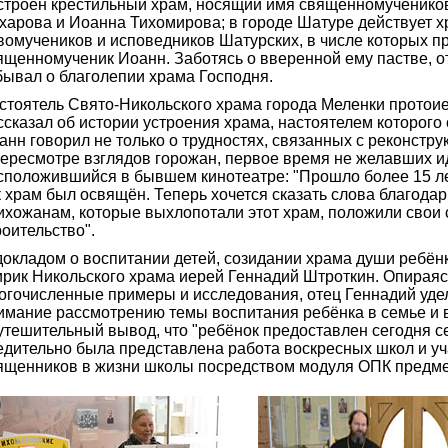
строен крестильный храм, носящий имя священномученико
харова и Иоанна Тихомирова; в городе Шатуре действует х
вомучеников и исповедников Шатурских, в числе которых п
ященномученик Иоанн. Заботясь о вверенной ему пастве, о
бывал о благолепии храма Господня.
стоятель Свято-Никольского храма города Меленки протои
ссказал об истории устроения храма, настоятелем которого 
анн говорил не только о трудностях, связанных с реконструк
пересмотре взглядов горожан, первое время не желавших ид
сположившийся в бывшем кинотеатре: "Прошло более 15 лет
к храм был освящён. Теперь хочется сказать слова благодар
ихожанам, которые выхлопотали этот храм, положили свои 
роительство".
докладом о воспитании детей, созидании храма души ребён
ирик Никольского храма иерей Геннадий Штроткин. Опираяс
огочисленные примеры и исследования, отец Геннадий уде
имание рассмотрению темы воспитания ребёнка в семье и в
утешительный вывод, что "ребёнок предоставлен сегодня се
едительно была представлена работа воскресных школ и уч
ященников в жизни школы посредством модуля ОПК предм