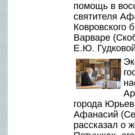
помощь в вос
святителя Аф
Ковровского 
Варваре (Скоб
Е.Ю. Гудковой
Эк
го
на
Ар
города Юрьев
Афанасий (Се
рассказал о 