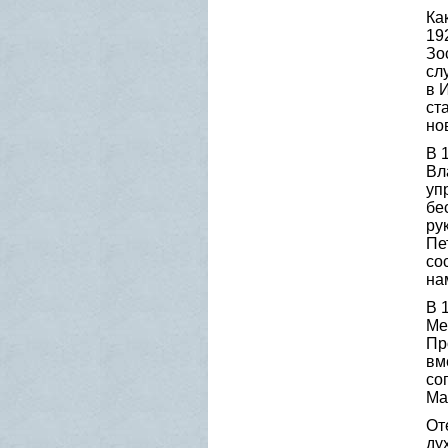
Ка
19
Зо
сл
в 
ст
но
В 
Вл
уп
бе
ру
Пе
со
на
В 
Ме
Пр
вм
со
Ма
От
ду