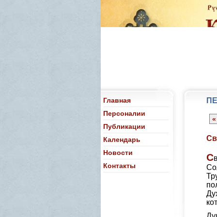
Главная
ПЕ
Персоналии
«
Публикации
Cв
Календарь
Новости
С
Контакты
Со
Тр
по
Ду
ко
Ду