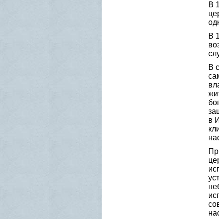
В 
це
од
В 
во
сл
В 
са
вл
жи
бо
за
в 
кл
на
Пр
це
ис
ус
не
ис
со
на