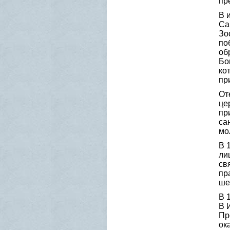
пр
В 
Са
Зо
по
об
Бо
ко
пр
От
це
пр
са
мо
В 
ли
св
пр
ше
В 
В 
Пр
ок