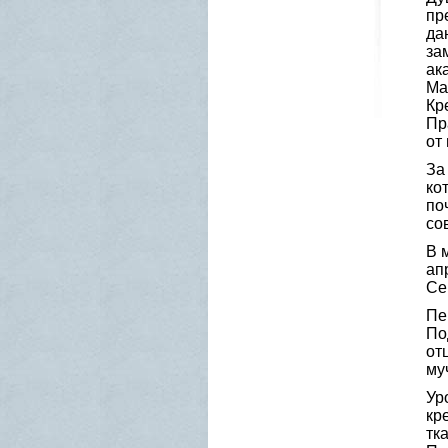
пр
да
за
ак
Ма
Кр
Пр
от
За
ко
по
со
В 
ап
Се
Пе
По
от
му
Ур
кр
тк