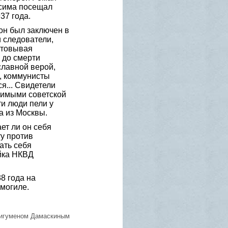
осима посещал
37 года.
он был заключен в
 следователи,
стовывая
 до смерти
славной верой,
, коммунисты
я... Свидетели
нимыми советской
и люди пели у
а из Москвы.
ет ли он себя
у против
ать себя
йка НКВД
8 года на
могиле.
 игуменом Дамаскиным