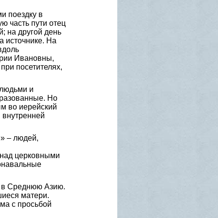
и поездку в
ю часть пути отец
; на другой день
а источнике. На
вдоль
арии Ивановны,
 при посетителях,
 людьми и
бразованные. Но
ым во иерейский
м внутренней
» – людей,
 над церковными
арнавальные
и в Среднюю Азию.
шиеся матери.
ма с просьбой