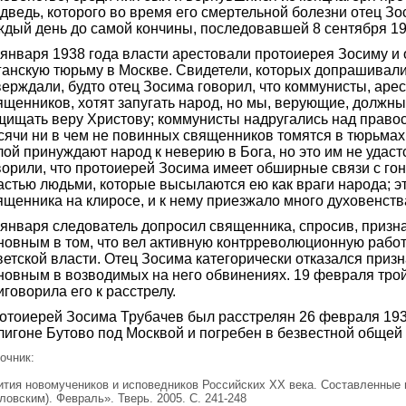
дведь, которого во время его смертельной болезни отец З
ждый день до самой кончины, последовавшей 8 сентября 19
 января 1938 года власти арестовали протоиерея Зосиму и 
ганскую тюрьму в Москве. Свидетели, которых допрашивали
верждали, будто отец Зосима говорил, что коммунисты, аре
ященников, хотят запугать народ, но мы, верующие, должны
щищать веру Христову; коммунисты надругались над право
сячи ни в чем не повинных священников томятся в тюрьмах
лой принуждают народ к неверию в Бога, но это им не удастс
ворили, что протоиерей Зосима имеет обширные связи с го
астью людьми, которые высылаются ею как враги народа; эт
ященника на клиросе, и к нему приезжало много духовенств
 января следователь допросил священника, спросив, призна
новным в том, что вел активную контрреволюционную работ
ветской власти. Отец Зосима категорически отказался призн
новным в возводимых на него обвинениях. 19 февраля тро
иговорила его к расстрелу.
отоиерей Зосима Трубачев был расстрелян 26 февраля 193
лигоне Бутово под Москвой и погребен в безвестной общей 
очник:
тия новомучеников и исповедников Российских ХХ века. Составленные
ловским). Февраль». Тверь. 2005. С. 241-248