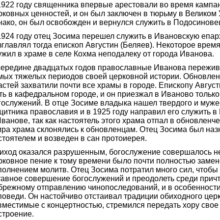
1922 году священника впервые арестовали во время кампа
рковных ценностей, и он был заключен в тюрьму в Великом 
нако, он был освобожден и вернулся служить в Подосинове
1924 году отец Зосима перешел служить в Ивановскую епар
зглавлял тогда епископ Августин (Беляев). Некоторое врем
ужил в храме в селе Кохма неподалеку от города Иванова.
середине двадцатых годов православные Иванова пережив
мых тяжелых периодов своей церковной истории. Обновле
астей захватили почти все храмы в городе. Епископу Август
ть в кафедральном городе, и он приезжал в Иваново тольк
гослужений. В отце Зосиме владыка нашел твердого и муже
щитника православия и в 1925 году направил его служить в
Иванове, так как настоятель этого храма отпал в обновленче
ира храма склонялись к обновленцам. Отец Зосима был наз
стоятелем и возведен в сан протоиерея.
иход оказался разрушенным, богослужение совершалось н
рковное пение к тому времени было почти полностью заме
полнением молитв. Отец Зосима потратил много сил, чтобы
тавное совершение богослужений и преодолеть среди причт
брежному отправлению чинопоследований, и в особенности
поведи. Он настойчиво отстаивал традиции обиходного церк
вместимые с концертностью, стремился передать хору сво
строение.