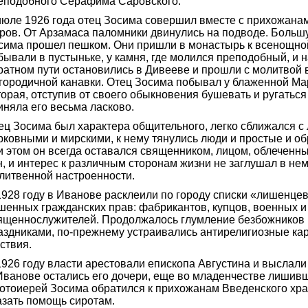
еподобного Серафима Саровского.
июле 1926 года отец Зосима совершил вместе с прихожанам
ров. От Арзамаса паломники двинулись на подводе. Большу
сима прошел пешком. Они пришли в монастырь к всенощной
бывали в пустыньке, у камня, где молился преподобный, и н
ратном пути остановились в Дивееве и прошли с молитвой 
городичной канавки. Отец Зосима побывал у блаженной М
торая, отступив от своего обыкновения бушевать и ругаться
иняла его весьма ласково.
ец Зосима был характера общительного, легко сближался с
рковными и мирскими, к нему тянулись люди и простые и о
и этом он всегда оставался священником, лицом, облеченн
н, и интерес к различным сторонам жизни не заглушал в не
литвенной настроенности.
1928 году в Иванове расклеили по городу списки «лишенцев
шенных гражданских прав: фабрикантов, купцов, военных и
ященнослужителей. Продолжалось глумление безбожников
аздниками, по-прежнему устраивались антирелигиозные к
ствия.
1926 году власти арестовали епископа Августина и выслал
Иванове остались его дочери, еще во младенчестве лишив
отоиерей Зосима обратился к прихожанам Введенского хра
азать помощь сиротам.