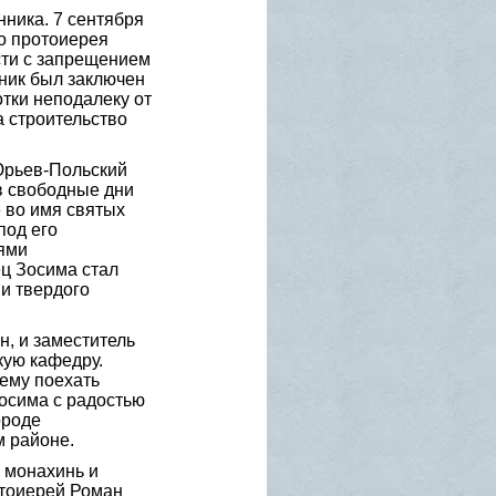
нника. 7 сентября
о протоиерея
сти с запрещением
нник был заключен
тки неподалеку от
а строительство
Юрьев-Польский
в свободные дни
 во имя святых
под его
тями
ц Зосима стал
ни твердого
н, и заместитель
кую кафедру.
 ему поехать
Зосима с радостью
ороде
 районе.
 монахинь и
отоиерей Роман