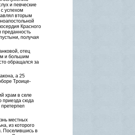
лух и певческие
 с успехом
равлял вторым
вноапостольной
осердия Красного
и преданность
пустыни, получая
анковой, отец
ом и большим
сто обращался за
акона, а 25
оборе Троице-
й храм в селе
о приезда сюда
 претерпел
изнь местных
а, из которого
и. Поселившись в