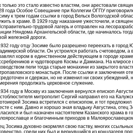
к только это стало известно властям, они арестовали свяще
28 года Особое Совещание при Коллегии ОГПУ приговорил
симу к трем годам ссылки в город Вельск Вологодской обла
ужить в храме. В 1929 году наказание ужесточили, и свяще
Исправительно-трудовой лагерь и отправлен на лесоразрабо
анции Няндома Архангельской области, где начиналось тогд
вой железной дороги.
1932 году отцу Зосиме было разрешено переехать в город 
адимирской области. Он устроился работать счетоводом, а 
равлял хором в единственном действующем в городе храме
ссребреников и чудотворцев Космы и Дамиана. На клиросе 
ководством пели тогда старые монахини из закрытого влас
тропавловского монастыря. После ссылки и заключения оте
средоточен и сдержан, но не изменил ни своих убеждений, 
мерения продолжать церковное служение.
1934 году в Москву из заключения вернулся епископ Августи
стоблюстителя митрополит Сергий направил его на Калужс
отоиерей Зосима встретился с епископом, и тот предложил
есте с ним. Давно и хорошо зная владыку Августина, отец 
гласился и был назначен настоятелем Казанского храма в г
лоярославце и благочинным приходов в Малоярославецком
ец Зосима духовно окормлял свою паству, многих ссыльных
ховенство, среди них был и вернувшийся из концлагеря пр