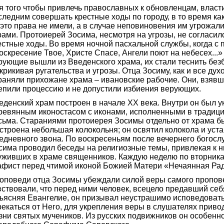
я того чтобы привлечь православных к обновленцам, власт
следним совершать крестные ходы по городу, в то время к
 это права не имели, а в случае неповиновения им угрожал
рами. Протоиерей Зосима, несмотря на угрозы, не согласил
естные ходы. Во время ночной пасхальной службы, когда с 
оскресение Твое, Христе Спасе, Ангели поют на небесех...»
рующие вышли из Введенского храма, их стали теснить без
крикивая ругательства и угрозы. Отца Зосиму, как и все дух
раняли прихожане храма – ивановские рабочие. Они, взявши
епили процессию и не допустили избиения верующих.
еденский храм построен в начале ХХ века. Внутри он был 
ревянным иконостасом с иконами, исполненными в традици
сьма. Стараниями протоиерея Зосимы отдельно от храма б
строена небольшая колокольня; он освятил колокола и уст
едневного звона. По воскресеньям после вечернего богосл
сима проводил беседы на религиозные темы, привлекая к н
уживших в храме священников. Каждую неделю по вторника
афист перед чтимой иконой Божией Матери «Нечаянная Рад
оповеди отца Зосимы убеждали силой веры самого пропов
вствовали, что перед ними человек, всецело предавший себ
ъясняя Евангелие, он призывал неустрашимо исповедовать
рекаться от Него, для укрепления веры в слушателях приво
зни святых мучеников. Из русских подвижников он особенно