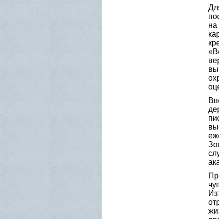
Дл
по
на
ка
кр
«В
ве
вы
ох
оц
Вв
де
пи
вы
еж
Зо
сл
ак
Пр
чу
Из
от
жи