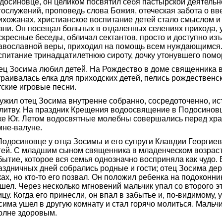
досиновце, он целиком посвятил себя пастырской деятель
гослужений, проповедь слова Божия, отеческая забота о в
ихожанах, христианское воспитание детей стало смыслом и
зни. Он посещал больных в отдаленных селениях прихода, 
скресные беседы, обличал сектантов, просто и доступно из
авославной веры, приходил на помощь всем нуждающимся.
спитание тринадцатилетнюю сироту, дочку утонувшего помо
ец Зосима любил детей. На Рождество в доме священника 
траивалась елка для приходских детей, пелись рождественс
тские игровые песни.
ужил отец Зосима внутренне собранно, сосредоточенно, ист
литву. На праздник Крещения водоосвящение в Подосинов
ке Юг. Летом водосвятные молебны совершались перед хр
мне-валуне.
Подосиновце у отца Зосимы и его супруги Клавдии Георгие
тей. С младшим сыном священника в младенческом возрас
бытие, которое вся семья однозначно восприняла как чудо. 
аздничных дней собрались родные и гости; отец Зосима де
ках, но кто-то его позвал. Он положил ребенка на подоконн
шел. Через несколько мгновений мальчик упал со второго э
ицу. Когда его принесли, он впал в забытье и, по-видимому, 
сима ушел в другую комнату и стал горячо молиться. Мальч
олне здоровым.