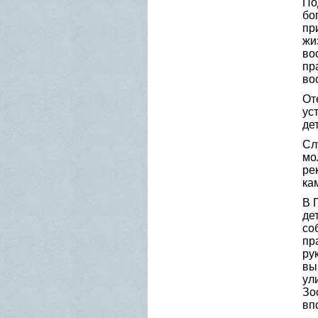
По
бо
пр
жи
во
пр
во
От
ус
де
Сл
мо
ре
ка
В 
де
со
пр
ру
вы
ул
Зо
вп