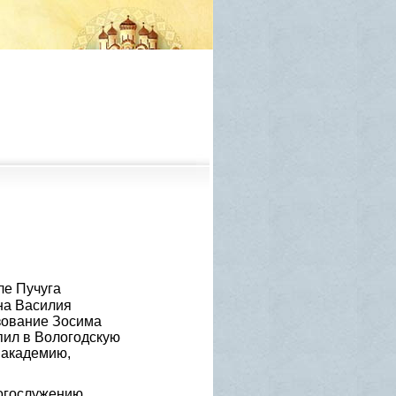
ле Пучуга
на Василия
зование Зосима
пил в Вологодскую
 академию,
богослужению