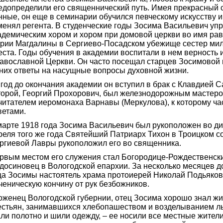
едопределили его священнический путь. Имея прекрасный с
нные, он еще в семинарии обучился певческому искусству и
менял регента. В студенческие годы Зосима Васильевич уп
адемическим хором и хором при домовой церкви во имя ра
рии Магдалины в Сергиево-Посадском убежище сестер мил
еста. Годы обучения в академии воспитали в нем верность 
авославной Церкви. Он часто посещал старцев Зосимовой 
 них ответы на насущные вопросы духовной жизни.
 год до окончания академии он вступил в брак с Клавдией С
торой, Георгий Прохорович, был железнодорожным мастер
читателем иеромонаха Варнавы (Меркулова), к которому ча
ветами.
марте 1918 года Зосима Васильевич был рукоположен во ди
реля того же года Святейший Патриарх Тихон в Троицком с
ргиевой Лавры рукоположил его во священника.
рвым местом его служения стал Богородице-Рождественски
досиновец в Вологодской епархии. За несколько месяцев д
ца Зосимы настоятель храма протоиерей Николай Подьяков
ченическую кончину от рук безбожников.
оженец Вологодской губернии, отец Зосима хорошо знал ж
естьян, занимавшихся хлебопашеством и возделыванием льн
али полотно и шили одежду, – ее носили все местные жител