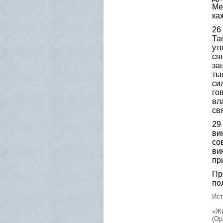
Ме
ка
26
Та
ут
св
за
ты
си
го
вл
св
29
ви
со
ви
пр
Пр
по
Ист
«Жи
(Ор