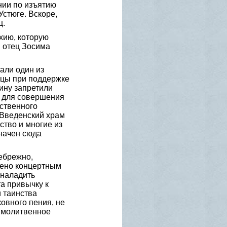
нии по изъятию
Устюге. Вскоре,
ц.
хию, которую
я отец Зосима
али один из
нцы при поддержке
ину запретили
о для совершения
ственного
 Введенский храм
ство и многие из
начен сюда
ебрежно,
нено концертным
 наладить
а привычку к
 таинства
овного пения, не
е молитвенное