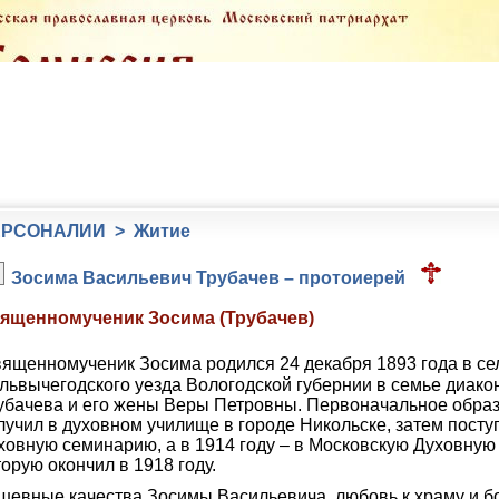
РСОНАЛИИ > Житие
Зосима Васильевич Трубачев – протоиерей
ященномученик Зосима (Трубачев)
вященномученик Зосима родился 24 декабря 1893 года в се
львычегодского уезда Вологодской губернии в семье диако
убачева и его жены Веры Петровны. Первоначальное обра
лучил в духовном училище в городе Никольске, затем посту
ховную семинарию, а в 1914 году – в Московскую Духовную
торую окончил в 1918 году.
шевные качества Зосимы Васильевича, любовь к храму и 