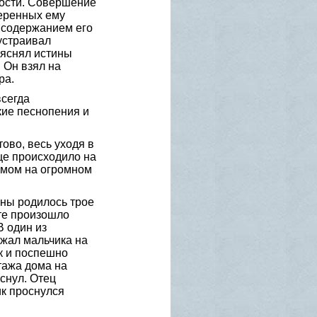
ности. Совершение
веренных ему
 содержанием его
устраивал
ъяснял истины
 Он взял на
ра.
всегда
кие песнопения и
ово, весь уходя в
це происходило на
амом на огромном
вны родилось трое
те произошло
В один из
ржал мальчика на
ик и поспешно
тажа дома на
уснул. Отец
ик проснулся