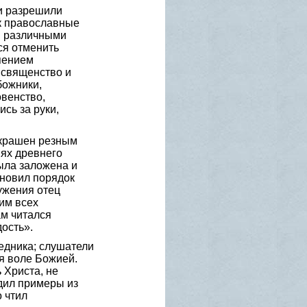
и разрешили
ак православные
и различными
ся отменить
пением
 священство и
божники,
овенство,
сь за руки,
украшен резным
ях древнего
ыла заложена и
ановил порядок
ужения отец
им всех
м читался
ость».
едника; слушатели
я воле Божией.
 Христа, не
дил примеры из
 чтил