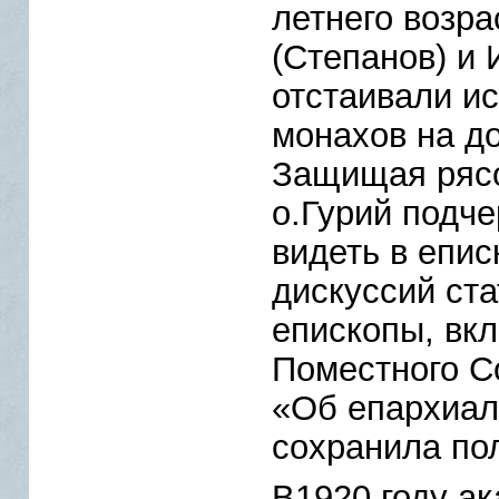
летнего возр
(Степанов) и 
отстаивали и
монахов на д
Защищая рясо
о.Гурий подче
видеть в епис
дискуссий ста
епископы, вк
Поместного Со
«Об епархиал
сохранила по
В1920 году а