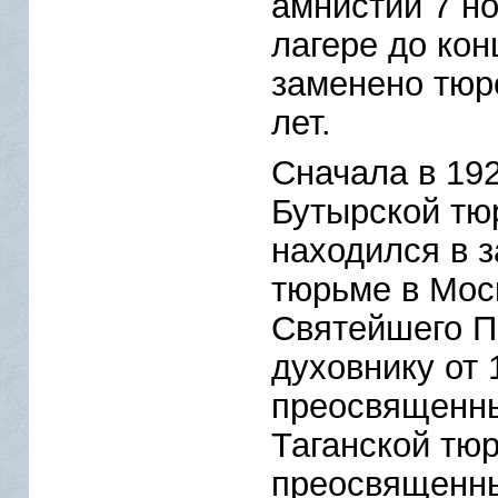
амнистии 7 но
лагере до ко
заменено тюр
лет.
Сначала в 192
Бутырской тюр
находился в з
тюрьме в Мос
Святейшего П
духовнику от 
преосвященны
Таганской тюр
преосвященн