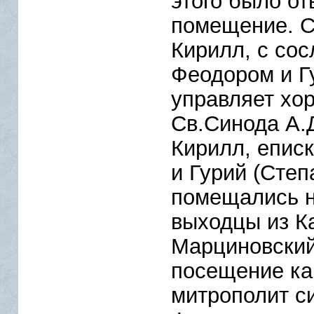
этого было о
помещение. С
Кирилл, с со
Феодором и Г
управляет хо
Св.Синода А.
Кирилл, епис
и Гурий (Степ
помещались не
выходцы из К
Марциновский
посещение ка
митрополит си