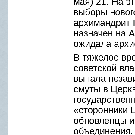
мая) 21. На э
выборы нового
архимандрит 
назначен на 
ожидала архи
В тяжелое вр
советской вл
выпала незав
смуты в Церк
государственн
«сторонники Ц
обновленцы и
объединения.