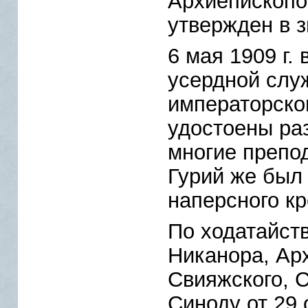
Архиепископо
утвержден в 
6 мая 1909 г.
усердной слу
императорско
удостоены ра
многие препо
Гурий же был
наперсного кр
По ходатайст
Никанора, Ар
Свияжского, 
Синоду от 29 