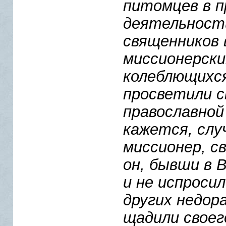
питомцев в п
деятельности
священников 
миссионерски
колеблющихся
просветили с
православной
кажется, слу
миссионер, с
он, бывши в 
и не испроси
других недор
щадили своег