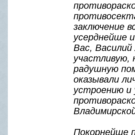
противораско
противосекта
заключение вс
усерднейше и
Вас, Василий
участливую, 
радушную по
оказывали ли
устроению и
противораско
Владимирской
Покорнейше п