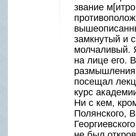
звание м[итро
противополож
вышеописанны
замкнутый и с
молчаливый. 
на лице его. 
размышления,
посещал лекц
курс академии
Ни с кем, кро
Полянского, В
Георгиевского
не был откров