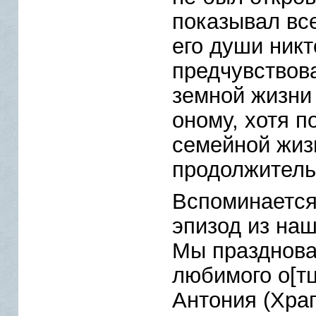
показывал все
его души никт
предчувствова
земной жизни 
оному, хотя п
семейной жизн
продолжитель
Вспоминается
эпизод из на
Мы празднова
любимого о[тц
Антония (Храп