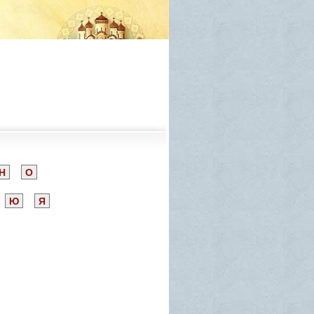
Н
О
Ю
Я