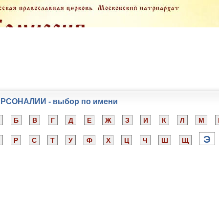
РСОНАЛИИ - выбор по имени
Б
В
Г
Д
Е
Ж
З
И
К
Л
М
Э
Р
С
Т
У
Ф
Х
Ц
Ч
Ш
Щ